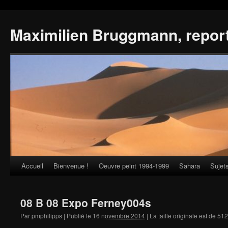
Maximilien Bruggmann, repor
Accueil
Bienvenue !
Oeuvre peint 1994-1999
Sahara
Sujet
Skip
to
08 B 08 Expo Ferney004s
content
Par
pmphilipps
|
Publié le
16 novembre 2014
|
La taille originale est de
512