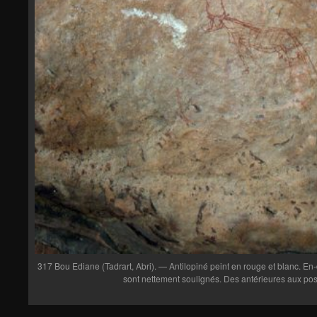
317 Bou Ediane (Tadrart, Abri). — Antilopiné peint en rouge et blanc. En-
sont nettement soulignés. Des antérieures aux post