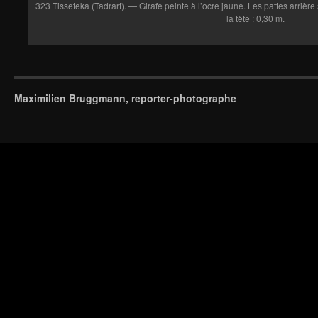
323 Tisseteka (Tadrart). — Girafe peinte à l’ocre jaune. Les pattes arrière
la tête : 0,30 m.
Maximilien Bruggmann, reporter-photographe