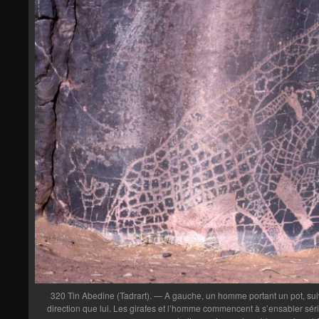
320 Tin Abedine (Tadrart). — A gauche, un homme portant un pot, suiv
direction que lui. Les girafes et l’homme commencent à s’ensabler séri