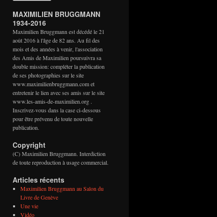
MAXIMILIEN BRUGGMANN
1934-2016
Maximilien Bruggmann est décédé le 21
août 2016 à l'âge de 82 ans. Au fil des
mois et des années à venir, l'association
des Amis de Maximilien poursuivra sa
double mission: compléter la publication
de ses photographies sur le site
www.maximilienbruggmann.com et
entretenir le lien avec ses amis sur le site
www.les-amis-de-maximilien.org .
Inscrivez-vous dans la case ci-dessous
pour être prévenu de toute nouvelle
publication.
Copyright
(C) Maximilien Bruggmann. Interdiction
de toute reproduction à usage commercial.
Articles récents
Maximilien Bruggmann au Salon du
Livre de Genève
Une vie
Vidéo