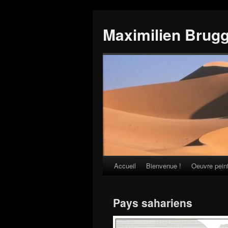
Maximilien Brug
Accueil
Bienvenue !
Oeuvre pein
Skip
to
Pays sahariens
content