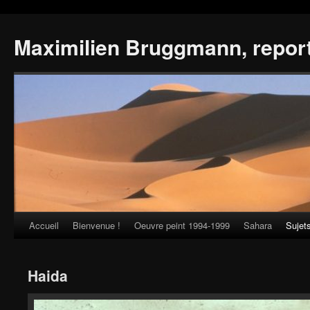
Maximilien Bruggmann, repor
Accueil
Bienvenue !
Oeuvre peint 1994-1999
Sahara
Sujet
Skip
to
Haida
content