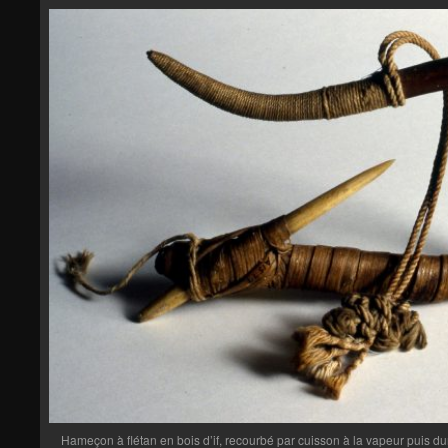
Hameçon à flétan en bois d’if, recourbé par cuisson à la vapeur puis du