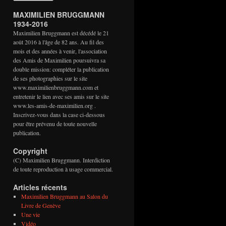
MAXIMILIEN BRUGGMANN
1934-2016
Maximilien Bruggmann est décédé le 21
août 2016 à l'âge de 82 ans. Au fil des
mois et des années à venir, l'association
des Amis de Maximilien poursuivra sa
double mission: compléter la publication
de ses photographies sur le site
www.maximilienbruggmann.com et
entretenir le lien avec ses amis sur le site
www.les-amis-de-maximilien.org .
Inscrivez-vous dans la case ci-dessous
pour être prévenu de toute nouvelle
publication.
Copyright
(C) Maximilien Bruggmann. Interdiction
de toute reproduction à usage commercial.
Articles récents
Maximilien Bruggmann au Salon du
Livre de Genève
Une vie
Vidéo