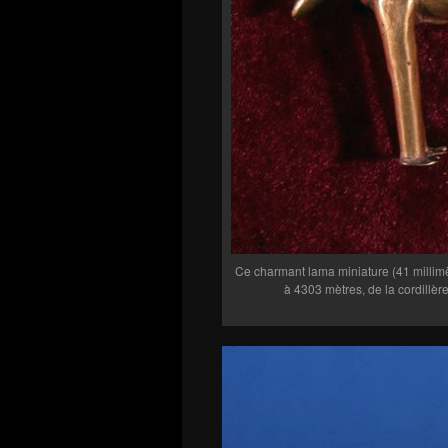
Ce charmant lama miniature (41 millimè
à 4303 mètres, de la cordillè