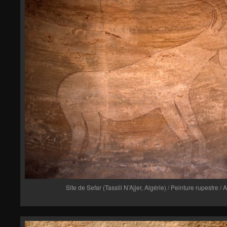
Site de Sefar (Tassili N’Ajjer, Algérie) / Peinture rupestre 