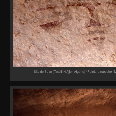
Site de Sefar (Tassili N’Ajjer, Algérie) / Peinture rupestre