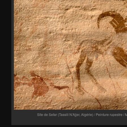
Site de Sefar (Tassili N’Ajjer, Algérie) / Peinture rupestre 