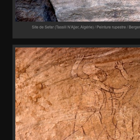
Site de Sefar (Tassili N’Ajjer, Algérie) / Peinture rupestre / Ber