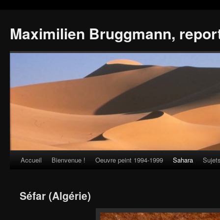
Maximilien Bruggmann, repor
Accueil
Bienvenue !
Oeuvre peint 1994-1999
Sahara
Sujet
Skip
to
Séfar (Algérie)
content