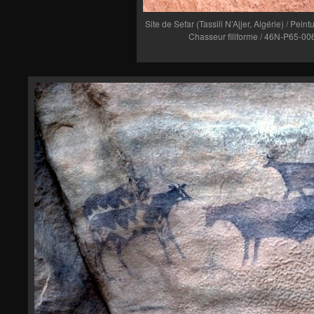
Site de Sefar (Tassili N’Ajjer, Algérie) / Peint
Chasseur filiforme / 46N-P65-00