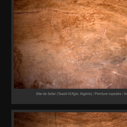
Site de Sefar (Tassili N’Ajjer, Algérie) / Peinture rupestre /