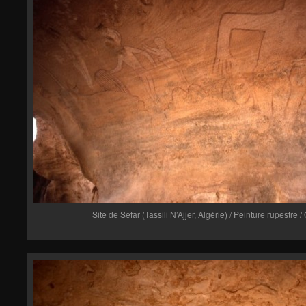
Site de Sefar (Tassili N’Ajjer, Algérie) / Peinture rupestre 