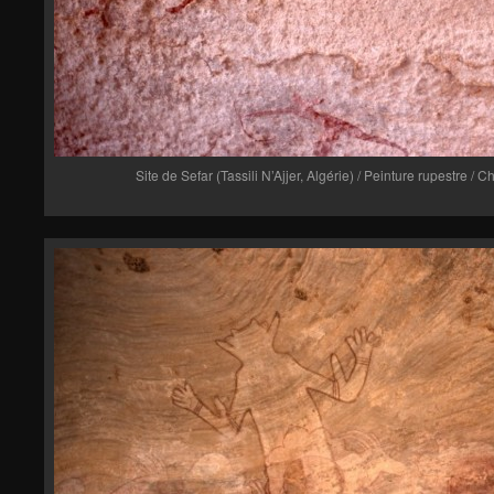
Site de Sefar (Tassili N’Ajjer, Algérie) / Peinture rupestre 