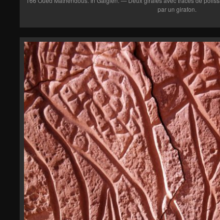
166 Oued Mathendous. In Galgien. — Deux girafes avec traces de polissa
par un girafon.