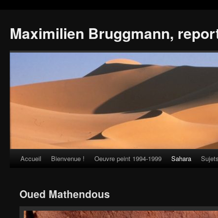
Maximilien Bruggmann, repor
Accueil
Bienvenue !
Oeuvre peint 1994-1999
Sahara
Sujet
Skip
to
Oued Mathendous
content