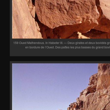
159 Oued Mathendous. In Habeter III. — Deux girafes et deux bovidés gr
en bordure de l’Oued. Des pattes les plus basses du grand bovid