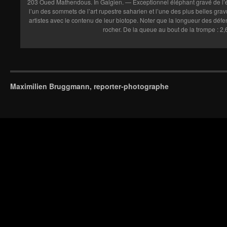
203 Oued Mathendous. In Galgien. — Exceptionnel éléphant gravé de l
l’un des sommets de l’art rupestre saharien et l’une des plus belles gravure
artistes avec le contenu de leur biotope. Noter que la longueur des défe
rocher. De la queue au bout de la trompe : 2,
Maximilien Bruggmann, reporter-photographe