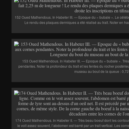
152 Oued Mathendous. In Habeter III. — Epoque du « bubale ». Le célèbre
Le rendu des plaques dermiques a été réalisé au trait. Noter en haut 
153 Oued Mathendous. In Habeter III. — Epoque du « bubale ». Très
pendantes. Noter la profondeur du trait et les fentes du rocher postéri
museau au bout de la queue : 0,72
174 Oued Mathendous. In Habeter II. — Très beau boeuf dont les contou
le voit assez souvent, l’abdomen est barré par un trait vertical. Les cor