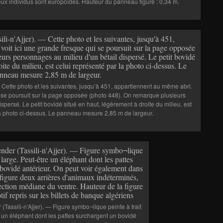
deux individus sont europoïdes. Hauteur du panneau figuré : 0,34 m.
 Cette photo et les suivantes, jusqu’à 451, appartiennent au même abri.
i se poursuit sur la page opposée (photo 448). On remarque plusieurs
spersé. Le petit bovidé situé en haut, légèrement à droite du milieu, est
la photo ci-dessus. Le panneau mesure 2,85 m de largeur.
Tassili-n’Ajjer). — Figure symbo¬lique peinte à trait
e un éléphant dont les pattes surchargent un bovidé