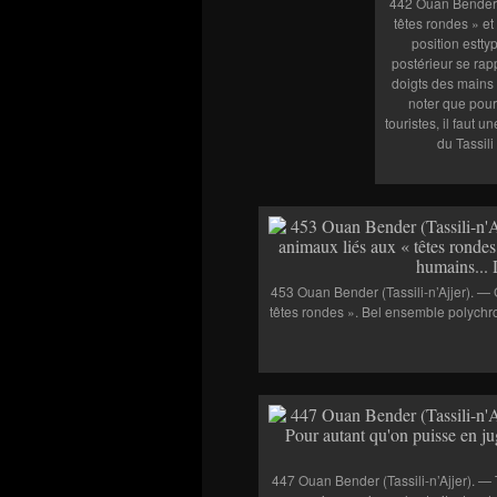
442 Ouan Bender (
têtes rondes » e
position estty
postérieur se rap
doigts des mains 
noter que pour 
touristes, il faut 
du Tassili
453 Ouan Bender (Tassili-n’Ajjer). —
têtes rondes ». Bel ensemble polychr
447 Ouan Bender (Tassili-n’Ajjer). — 