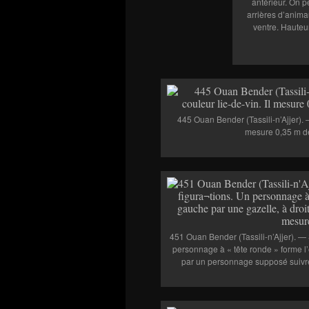
antérieur. On p
arrières d’anima
ventre. Hauteur 
445 Ouan Bender (Tassili-n’Ajjer). 
mesure 0,35 m de 
451 Ouan Bender (Tassili-n’Ajjer). — 
personnage à « tête ronde » forme l’
par un personnage supposé suivre c