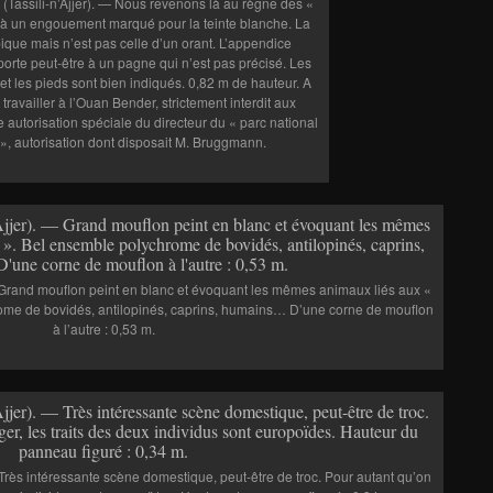
Tassili-n’Ajjer). — Nous revenons là au règne des «
t à un engouement marqué pour la teinte blanche. La
pique mais n’est pas celle d’un orant. L’appendice
porte peut-être à un pagne qui n’est pas précisé. Les
et les pieds sont bien indiqués. 0,82 m de hauteur. A
travailler à l’Ouan Bender, strictement interdit aux
une autorisation spéciale du directeur du « parc national
 », autorisation dont disposait M. Bruggmann.
 Grand mouflon peint en blanc et évoquant les mêmes animaux liés aux «
ome de bovidés, antilopinés, caprins, humains… D’une corne de mouflon
à l’autre : 0,53 m.
Très intéressante scène domestique, peut-être de troc. Pour autant qu’on