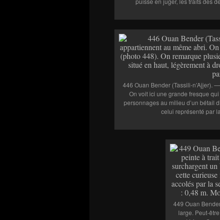
puisse en juger, les traits des 
446 Ouan Bender (Tassili-n’Ajjer). —
On voit ici une grande fresque qu
personnages au milieu d’un bétail di
celui représenté par 
449 Ouan Bender (
large. Peut-êtr