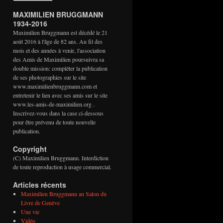
MAXIMILIEN BRUGGMANN
1934-2016
Maximilien Bruggmann est décédé le 21
août 2016 à l'âge de 82 ans. Au fil des
mois et des années à venir, l'association
des Amis de Maximilien poursuivra sa
double mission: compléter la publication
de ses photographies sur le site
www.maximilienbruggmann.com et
entretenir le lien avec ses amis sur le site
www.les-amis-de-maximilien.org .
Inscrivez-vous dans la case ci-dessous
pour être prévenu de toute nouvelle
publication.
Copyright
(C) Maximilien Bruggmann. Interdiction
de toute reproduction à usage commercial.
Articles récents
Maximilien Bruggmann au Salon du
Livre de Genève
Une vie
Vidéo