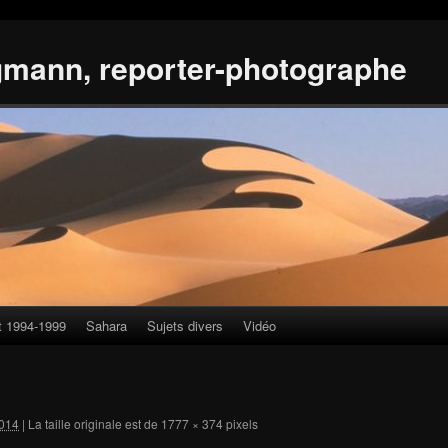
gmann, reporter-photographe
t 1994-1999
Sahara
Sujets divers
Vidéo
014
|
La taille originale est de
1777 × 374
pixels