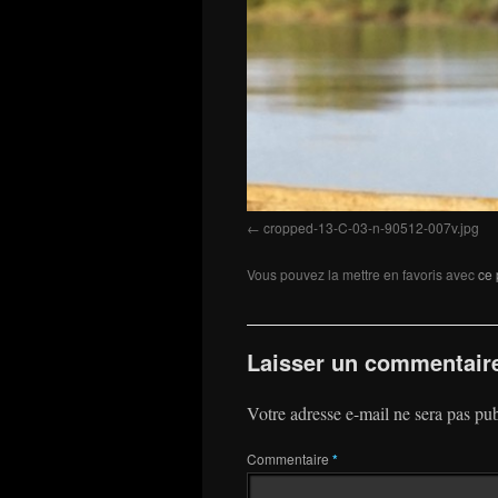
cropped-13-C-03-n-90512-007v.jpg
Vous pouvez la mettre en favoris avec
ce 
Laisser un commentair
Votre adresse e-mail ne sera pas pub
Commentaire
*