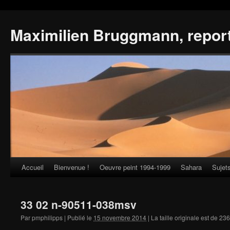
Maximilien Bruggmann, repor
Accueil
Bienvenue !
Oeuvre peint 1994-1999
Sahara
Sujet
Skip
to
33 02 n-90511-038msv
content
Par
pmphilipps
|
Publié le
15 novembre 2014
|
La taille originale est de
236