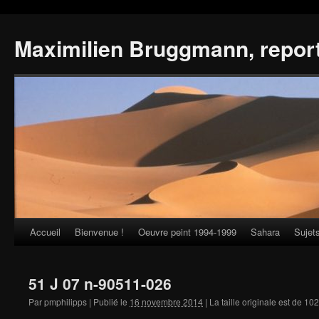
Maximilien Bruggmann, repor
Accueil
Bienvenue !
Oeuvre peint 1994-1999
Sahara
Sujet
Skip
to
51 J 07 n-90511-026
content
Par
pmphilipps
|
Publié le
16 novembre 2014
|
La taille originale est de
102