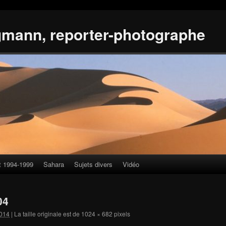
gmann, reporter-photographe
t 1994-1999
Sahara
Sujets divers
Vidéo
04
014
|
La taille originale est de
1024 × 682
pixels