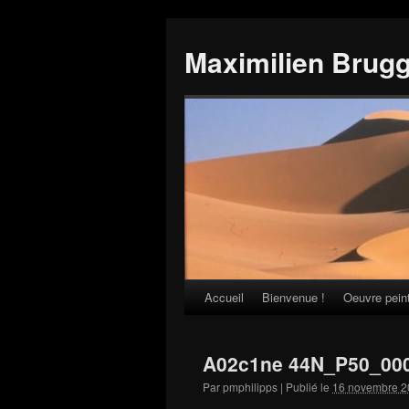
Maximilien Brug
Accueil
Bienvenue !
Oeuvre pein
Skip
to
A02c1ne 44N_P50_00
content
Par
pmphilipps
|
Publié le
16 novembre 2