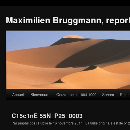
Maximilien Bruggmann, repor
Accueil
Bienvenue !
Oeuvre peint 1994-1999
Sahara
Sujet
Skip
to
C15c1nE 55N_P25_0003
content
Par
pmphilipps
|
Publié le
16 novembre 2014
|
La taille originale est de
512