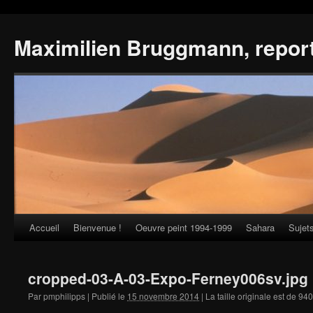
Maximilien Bruggmann, repor
Accueil
Bienvenue !
Oeuvre peint 1994-1999
Sahara
Sujet
Skip
to
cropped-03-A-03-Expo-Ferney006sv.jpg
content
Par
pmphilipps
|
Publié le
15 novembre 2014
|
La taille originale est de
940