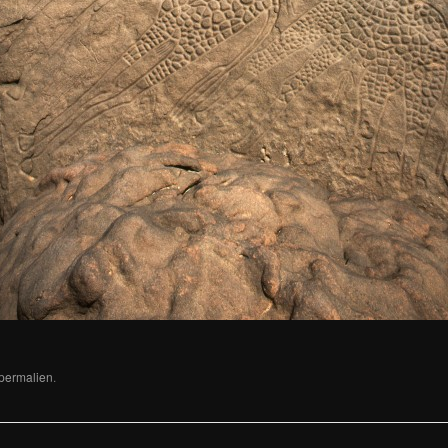
permalien
.