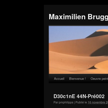
Maximilien Brug
Accueil
Bienvenue !
Oeuvre pein
Skip
to
D30c1nE 44N-Pré002
content
Par
pmphilipps
|
Publié le
16 novembre 2