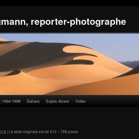
gmann, reporter-photographe
t 1994-1999
Sahara
Sujets divers
Vidéo
014
|
La taille originale est de
512 × 768
pixels