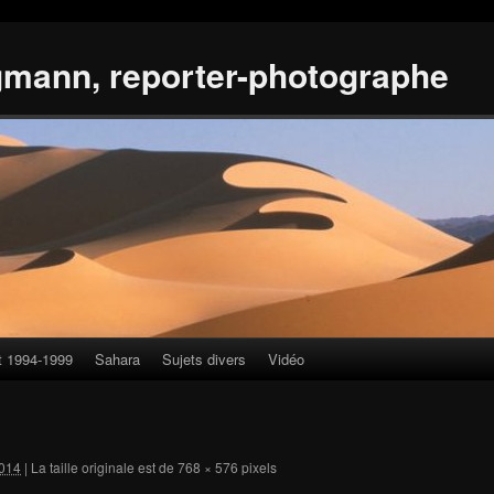
gmann, reporter-photographe
t 1994-1999
Sahara
Sujets divers
Vidéo
014
|
La taille originale est de
768 × 576
pixels