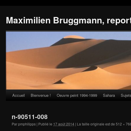
Maximilien Bruggmann, repor
Accueil
Bienvenue !
Oeuvre peint 1994-1999
Sahara
Sujet
Skip
to
n-90511-008
content
Par
pmphilipps
|
Publié le
17 août 2014
|
La taille originale est de
512 × 76