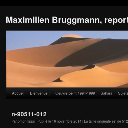
Maximilien Bruggmann, repor
Accueil
Bienvenue !
Oeuvre peint 1994-1999
Sahara
Sujet
Skip
to
n-90511-012
content
Par
pmphilipps
|
Publié le
16 novembre 2014
|
La taille originale est de
512