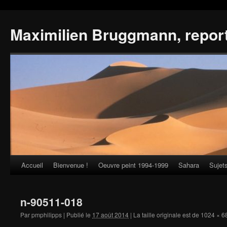
Maximilien Bruggmann, repor
Accueil
Bienvenue !
Oeuvre peint 1994-1999
Sahara
Sujet
Skip
to
n-90511-018
content
Par
pmphilipps
|
Publié le
17 août 2014
|
La taille originale est de
1024 × 6