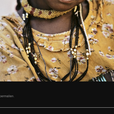
permalien
.