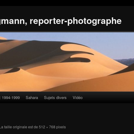
gmann, reporter-photographe
t 1994-1999
Sahara
Sujets divers
Vidéo
a taille originale est de
512 × 768
pixels