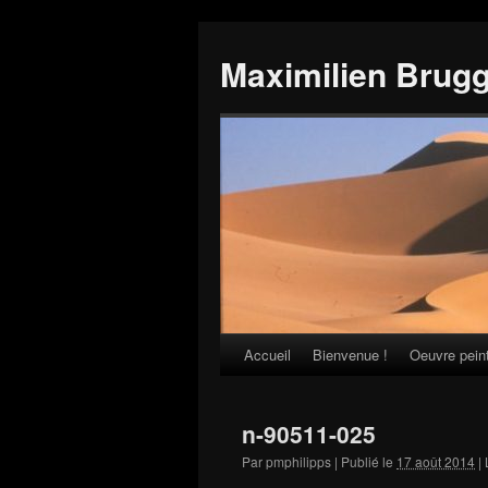
Maximilien Brug
Accueil
Bienvenue !
Oeuvre pein
Skip
to
n-90511-025
content
Par
pmphilipps
|
Publié le
17 août 2014
|
L