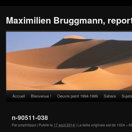
Maximilien Bruggmann, repor
Accueil
Bienvenue !
Oeuvre peint 1994-1999
Sahara
Sujet
Skip
to
n-90511-038
content
Par
pmphilipps
|
Publié le
17 août 2014
|
La taille originale est de
1024 × 6