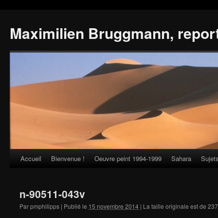
Maximilien Bruggmann, repor
Accueil
Bienvenue !
Oeuvre peint 1994-1999
Sahara
Sujet
Skip
to
n-90511-043v
content
Par
pmphilipps
|
Publié le
15 novembre 2014
|
La taille originale est de
237