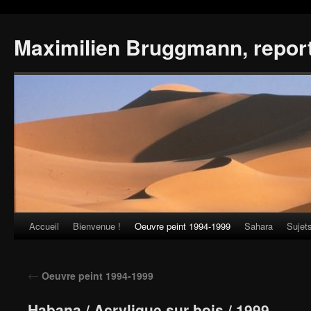
Maximilien Bruggmann, repor
Accueil
Bienvenue !
Oeuvre peint 1994-1999
Sahara
Sujet
Skip
to
←
Oeuvre peint 1994-1999
content
Habana / Acrylique sur bois / 1999