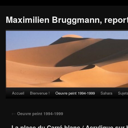
Maximilien Bruggmann, repor
Accueil
Bienvenue !
Oeuvre peint 1994-1999
Sahara
Sujet
Skip
to
←
Oeuvre peint 1994-1999
content
La place du Carré blanc / Acrylique sur 