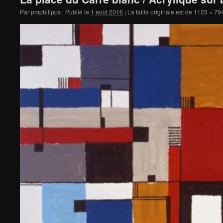
Par
pmphilipps
|
Publié le
1 août 2016
|
La taille originale est de
1123 × 79