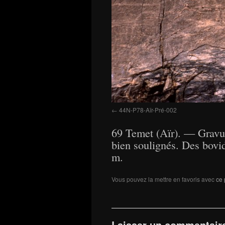
44N-P78-Aïr-Pré-002
69 Temet (Aïr). — Gravur
bien soulignés. Des bovid
m.
Vous pouvez la mettre en favoris avec
ce 
Laisser un commentair