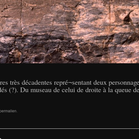
es très décadentes repré¬sentant deux personnag
és (?). Du museau de celui de droite à la queue de 
permalien
.
e