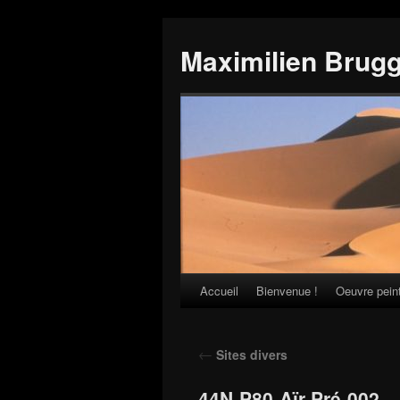
Maximilien Brug
Accueil
Bienvenue !
Oeuvre pein
Skip
to
←
Sites divers
content
44N-P80-Aïr-Pré-002