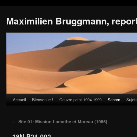
Maximilien Bruggmann, repor
Accueil
Bienvenue !
Oeuvre peint 1994-1999
Sahara
Sujet
Skip
to
←
Site 01: Mission Lamothe et Moreau (1956)
content
18N-P24-002