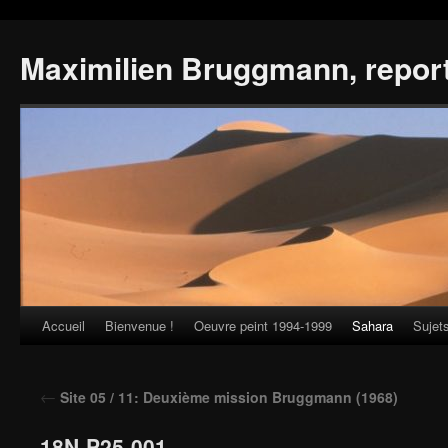
Maximilien Bruggmann, repor
Accueil
Bienvenue !
Oeuvre peint 1994-1999
Sahara
Sujet
Skip
to
←
Site 05 / 11: Deuxième mission Bruggmann (1968)
content
18N-P25-001