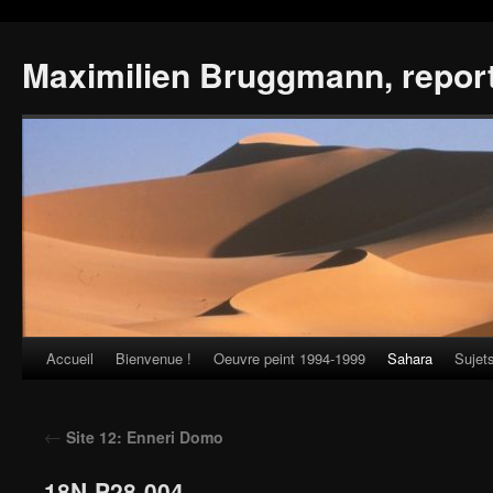
Maximilien Bruggmann, repor
Accueil
Bienvenue !
Oeuvre peint 1994-1999
Sahara
Sujet
Skip
to
←
Site 12: Enneri Domo
content
18N-P28-004