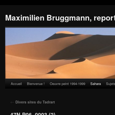
Maximilien Bruggmann, repor
Accueil
Bienvenue !
Oeuvre peint 1994-1999
Sahara
Sujet
Skip
to
←
Divers sites du Tadrart
content
47N-P06_0003 (2)