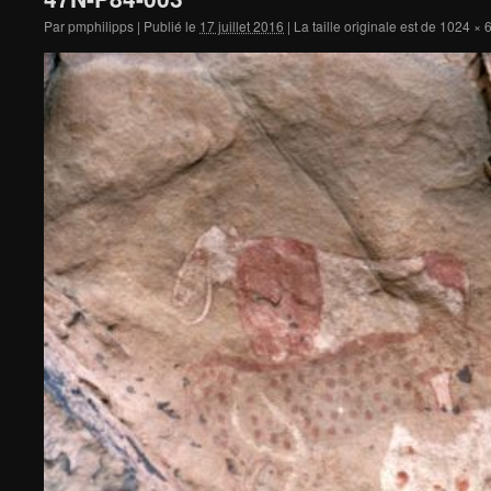
Par
pmphilipps
|
Publié le
17 juillet 2016
|
La taille originale est de
1024 × 