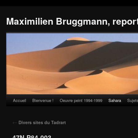
Maximilien Bruggmann, repor
Accueil
Bienvenue !
Oeuvre peint 1994-1999
Sahara
Sujet
Skip
to
←
Divers sites du Tadrart
content
47N-P84-003