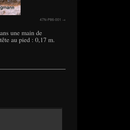
47N-P86-001
 dans une main de
ête au pied : 0,17 m.