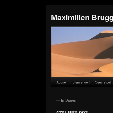
Maximilien Brug
Accueil
Bienvenue !
Oeuvre pein
Skip
to
←
In Djaren
content
47N-P83-003