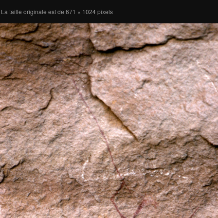
La taille originale est de
671 × 1024
pixels