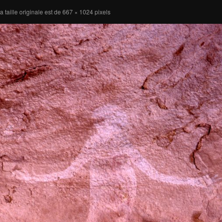
a taille originale est de
667 × 1024
pixels