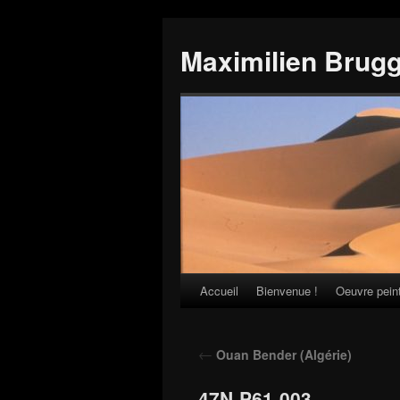
Maximilien Brug
Accueil
Bienvenue !
Oeuvre pein
Skip
to
←
Ouan Bender (Algérie)
content
47N-P61-003