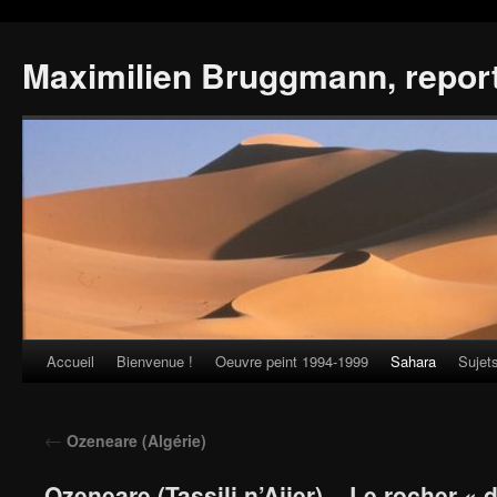
Maximilien Bruggmann, repor
Accueil
Bienvenue !
Oeuvre peint 1994-1999
Sahara
Sujet
Skip
to
←
Ozeneare (Algérie)
content
Ozeneare (Tassili n’Ajjer) – Le rocher « 