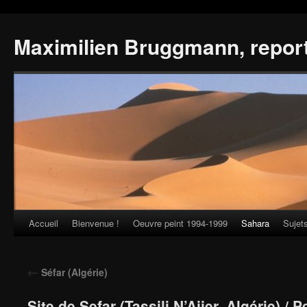
Maximilien Bruggmann, repor
Accueil
Bienvenue !
Oeuvre peint 1994-1999
Sahara
Sujet
Skip
to
←
Séfar (Algérie)
content
Site de Sefar (Tassili N’Ajjer, Algérie) / 