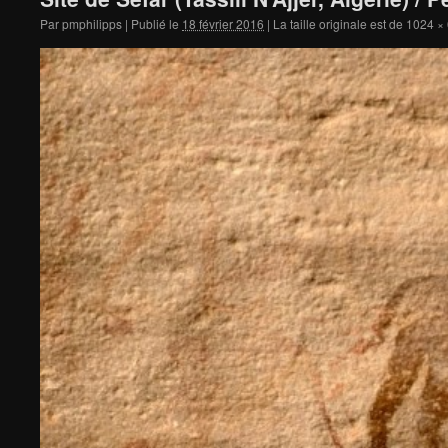
Par
pmphilipps
|
Publié le
18 février 2016
|
La taille originale est de
1024 ×