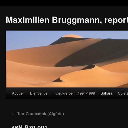
Maximilien Bruggmann, repor
Accueil
Bienvenue !
Oeuvre peint 1994-1999
Sahara
Sujet
Skip
to
←
Tan-Zoumaïtak (Algérie)
content
46N-P70-001