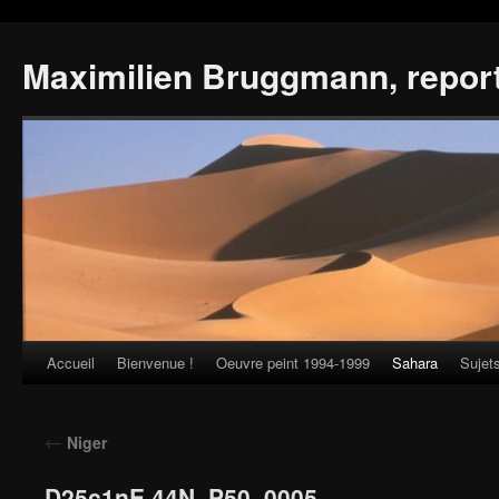
Maximilien Bruggmann, repor
Accueil
Bienvenue !
Oeuvre peint 1994-1999
Sahara
Sujet
Skip
to
←
Niger
content
D25c1nE 44N_P50_0005