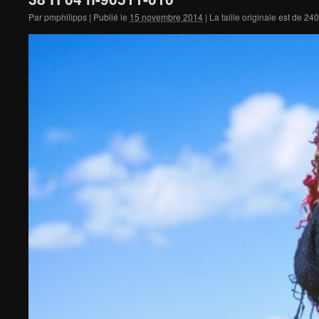
Par
pmphilipps
|
Publié le
15 novembre 2014
|
La taille originale est de
240