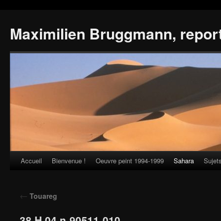
Maximilien Bruggmann, repor
Accueil
Bienvenue !
Oeuvre peint 1994-1999
Sahara
Sujet
Skip
to
←
Touareg
content
38 H 04 n-90511-010