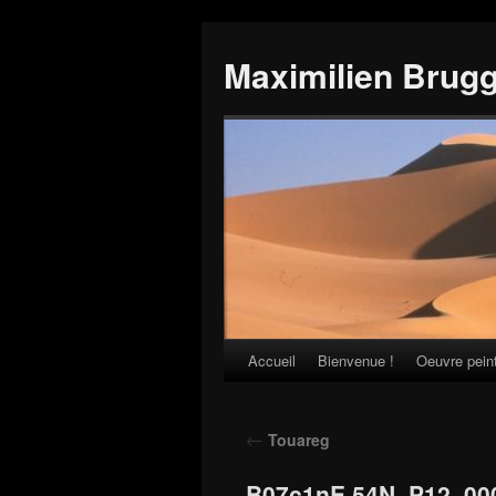
Maximilien Brug
Accueil
Bienvenue !
Oeuvre pein
Skip
to
←
Touareg
content
B07c1nE 54N_P12_00