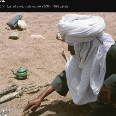
014
|
La taille originale est de
2400 × 1599
pixels