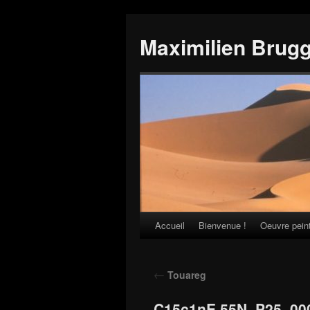
Maximilien Brug
Accueil
Bienvenue !
Oeuvre pein
Skip
to
←
Touareg
content
C15c1nE 55N_P25_00