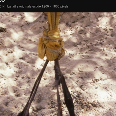
014
|
La taille originale est de
1200 × 1800
pixels