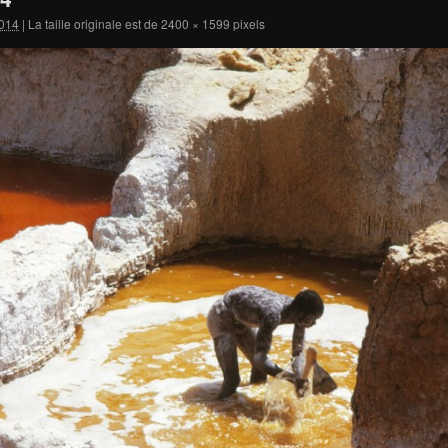
014
|
La taille originale est de
2400 × 1599
pixels