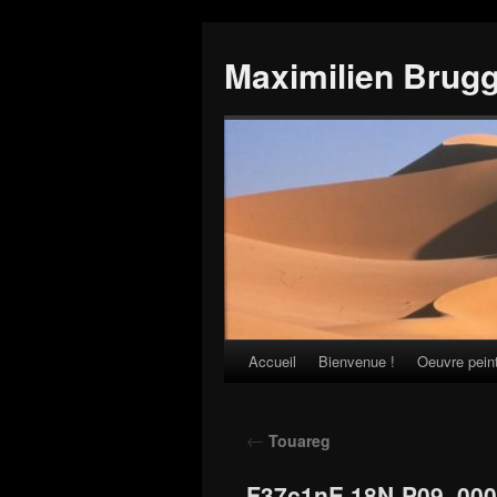
Maximilien Brug
Accueil
Bienvenue !
Oeuvre pein
Skip
to
←
Touareg
content
F37c1nE 18N-P09_00