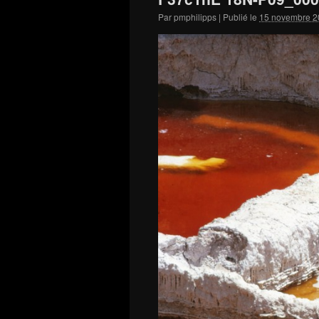
Par
pmphilipps
|
Publié le
15 novembre 2