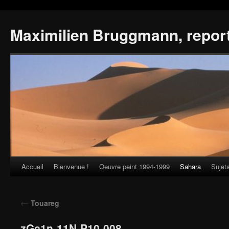
Maximilien Bruggmann, repor
Accueil
Bienvenue !
Oeuvre peint 1994-1999
Sahara
Sujet
Skip
to
←
Touareg
content
zGc1n-11N-P10-008