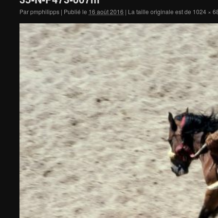
Par
pmphilipps
|
Publié le
16 août 2016
|
La taille originale est de
1024 × 6