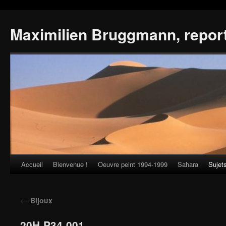
Maximilien Bruggmann, repor
Accueil
Bienvenue !
Oeuvre peint 1994-1999
Sahara
Sujet
Skip
to
←
Bijoux
content
20H-P34-001