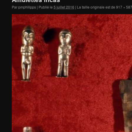
Par
pmphilipps
|
Publié le
5 juillet 2016
|
La taille originale est de
917 × 58