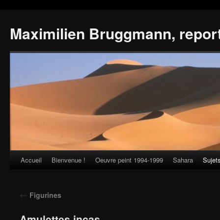
Maximilien Bruggmann, repor
Accueil
Bienvenue !
Oeuvre peint 1994-1999
Sahara
Sujet
Skip
to
←
Figurines
content
Amulettes incas