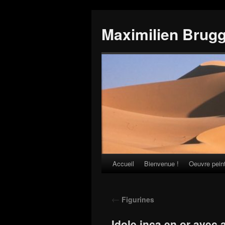
Maximilien Brug
Accueil
Bienvenue !
Oeuvre pein
Skip
to
←
Figurines
content
Idole inca en or avec 