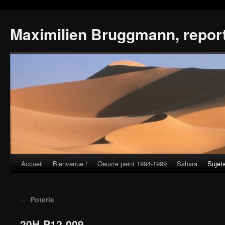
Maximilien Bruggmann, repor
Accueil
Bienvenue !
Oeuvre peint 1994-1999
Sahara
Sujet
Skip
to
←
Poterie
content
20H-P12-009