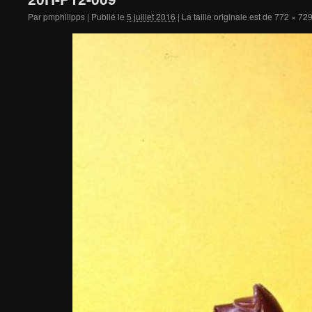
Par
pmphilipps
|
Publié le
5 juillet 2016
|
La taille originale est de
772 × 72