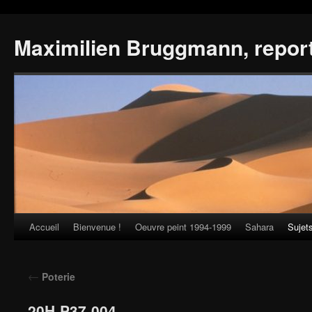
Maximilien Bruggmann, repor
Accueil
Bienvenue !
Oeuvre peint 1994-1999
Sahara
Sujet
Skip
to
←
Poterie
content
20H-P37-004