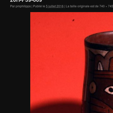
Par
pmphilipps
|
Publié le
5 juillet 2016
|
La taille originale est de
740 × 74