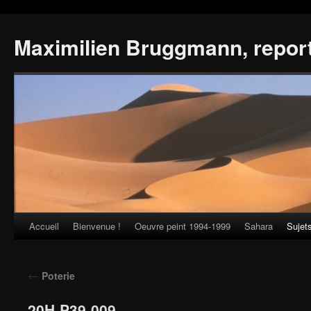
Maximilien Bruggmann, repor
Accueil
Bienvenue !
Oeuvre peint 1994-1999
Sahara
Sujet
Skip
to
←
Poterie
content
20H-P39-009