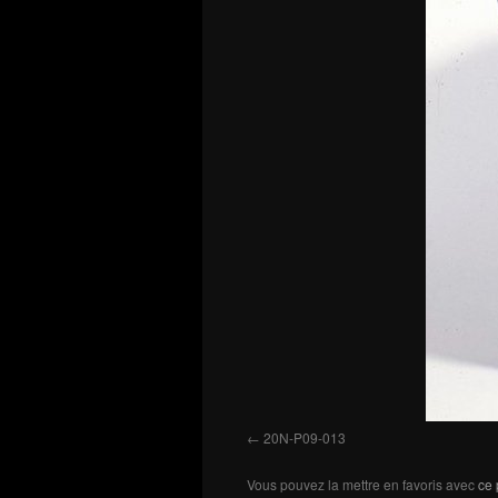
20N-P09-013
Vous pouvez la mettre en favoris avec
ce 