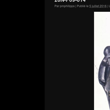
Par
pmphilipps
|
Publié le
5 juillet 2016
|
L