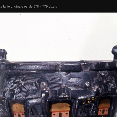
a taille originale est de
578 × 779
pixels