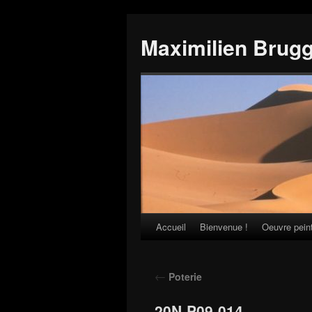
Maximilien Brug
Accueil
Bienvenue !
Oeuvre pein
Skip
to
←
Poterie
content
20N-P09-014