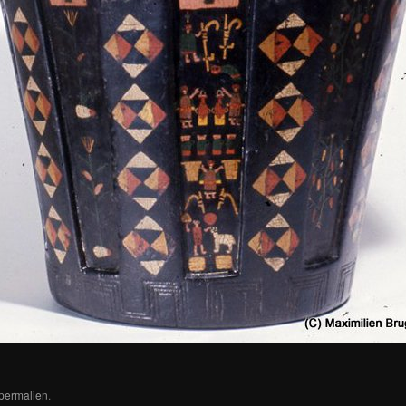
permalien
.