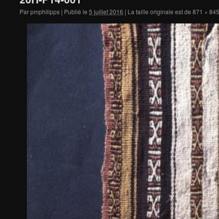
Par
pmphilipps
|
Publié le
5 juillet 2016
|
La taille originale est de
871 × 84