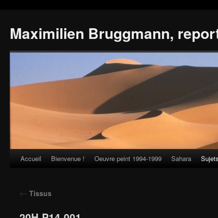
Maximilien Bruggmann, repor
Accueil
Bienvenue !
Oeuvre peint 1994-1999
Sahara
Sujet
Skip
to
←
Tissus
content
20H-P14-001